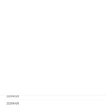
2026年6月27日
カテゴリー
ご感想
未分類
活動予定
開催・出店報告
アーカイブ
2026年8月
2026年7月
2026年6月
2026年5月
2026年4月