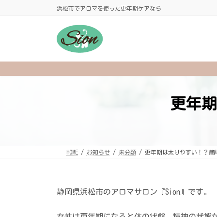
コ
ナ
浜松市でアロマを使った更年期ケアなら
ン
ビ
テ
ゲ
ン
ー
ツ
シ
へ
ョ
ス
ン
キ
に
ッ
移
プ
動
更年期
HOME
お知らせ
未分類
更年期は太りやすい！？簡
静岡県浜松市のアロマサロン『Sion』です。
女性は更年期になると体の状態、精神の状態