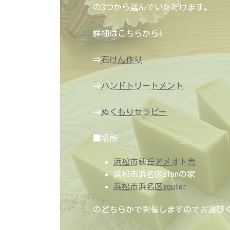
の3つから選んでいただけます。
詳細はこちらから⇩
⇒
石けん作り
⇒
ハンドトリートメント
⇒
ぬくもりセラピー
■場所
浜松市萩丘アメオト舎
浜松市浜名区sionの家
浜松市浜名区gouter
のどちらかで開催しますのでお選び