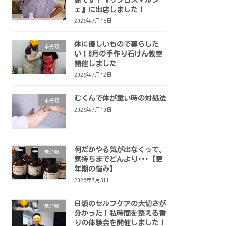
ェ』に出店しました！
2026年7月18日
体に優しいもので暮らした
未分類
い！6月の手作り石けん教室
開催しました
2026年7月12日
むくんで体が重い時の対処法
未分類
2026年7月10日
何だかやる気が出なくって、
未分類
気持ちまでどんより･･･【更
年期の悩み】
2026年7月3日
日頃のセルフケアの大切さが
未分類
分かった！私時間を整える香
りの体験会を開催しました！