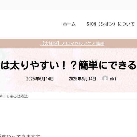
ホーム
SION（シオン）について
【大好評】アロマセルフケア講座
は太りやすい！？簡単にできる
最
2025年6月14日
2025年6月14日
aki
終
更
新
日
単にできる対処法
時
:
が変わってきますね。